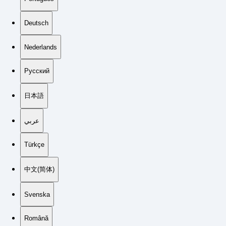
Deutsch
Nederlands
Русский
日本語
عربي
Türkçe
中文(简体)
Svenska
Română