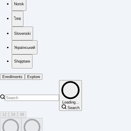
Norsk
ไทย
Slovenski
Український
Shqiptare
Enrollments
Explore
Loading...
Search
12
24
48